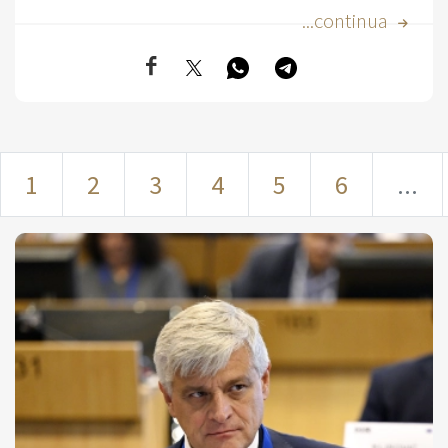
...continua
1
2
3
4
5
6
...