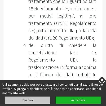
trattamento che lo riguardino (art.
18 Regolamento UE) o di opporsi,
per motivi legittimi, al loro
trattamento (art. 21 Regolamento
UE), oltre al diritto alla portabilità
dei dati (art. 20 Regolamento UE);
del diritto di chiedere la
cancellazione (art. 17
Regolamento UE), la
trasformazione in forma anonima
o il blocco dei dati trattati in
×
violazione di legge, compresi
Utilizziamo i cookie per personalizzare i contenuti e analizzare il nostro
quelli di cui non è necessaria la
traffico. Si prega di decidere se si è disposti ad accettare i cookie dal
nostro sito Web.
conservazione in relazione agli
Declino
Accettare
scopi per i quali i dati sono stati