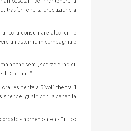
ntanari ossolani per mantenere la
o, trasferirono la produzione a
 ancora consumare alcolici - e
 avere un astemio in compagnia e
, ma anche semi, scorze e radici.
 il "Crodino”.
ra residente a Rivoli che tra il
esigner del gusto con la capacità
 ricordato - nomen omen - Enrico