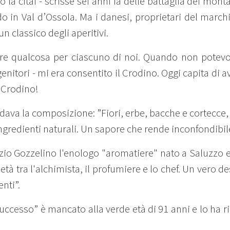
o la citai - scrisse sei anni fa delle battaglia dei mo
 in Val d’Ossola. Ma i danesi, proprietari del marchi
un classico degli aperitivi.
are qualcosa per ciascuno di noi. Quando non potevo
genitori - mi era consentito il Crodino. Oggi capita di
l Crodino!
ordava la composizione: ”Fiori, erbe, bacche e cortecce
ingredienti naturali. Un sapore che rende inconfondibile
zio Gozzelino l'enologo "aromatiere" nato a Saluzzo e o
metà tra l'alchimista, il profumiere e lo chef. Un vero d
enti”.
successo” è mancato alla verde età di 91 anni e lo ha