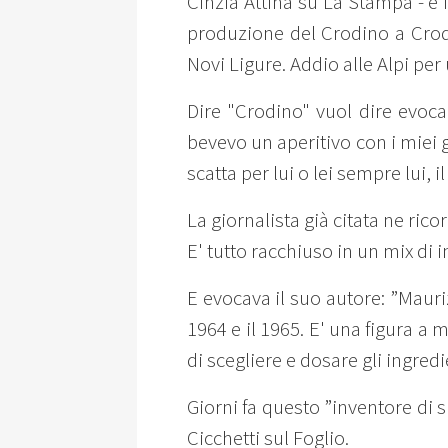
Cinzia Attinà su La Stampa - e i
produzione del Crodino a Crodo
Novi Ligure. Addio alle Alpi per 
Dire "Crodino" vuol dire evoc
bevevo un aperitivo con i miei 
scatta per lui o lei sempre lui, i
La giornalista già citata ne ric
E' tutto racchiuso in un mix di 
E evocava il suo autore: ”Mauri
1964 e il 1965. E' una figura a 
di scegliere e dosare gli ingredi
Giorni fa questo ”inventore di 
Cicchetti sul Foglio.