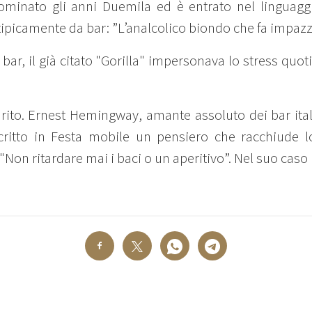
ominato gli anni Duemila ed è entrato nel linguag
 tipicamente da bar: ”L’analcolico biondo che fa impazz
 bar, il già citato "Gorilla" impersonava lo stress quo
rito. Ernest Hemingway, amante assoluto dei bar itali
scritto in Festa mobile un pensiero che racchiude l
 "Non ritardare mai i baci o un aperitivo”. Nel suo cas