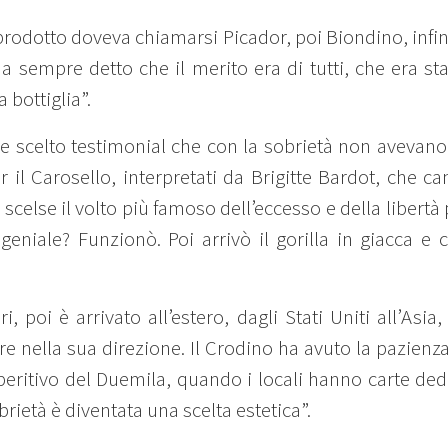
l prodotto doveva chiamarsi Picador, poi Biondino, inf
 sempre detto che il merito era di tutti, che era sta
bottiglia”.
 scelto testimonial che con la sobrietà non avevano m
per il Carosello, interpretati da Brigitte Bardot, che 
i scelse il volto più famoso dell’eccesso e della libert
 geniale? Funzionò. Poi arrivò il gorilla in giacca e 
, poi è arrivato all’estero, dagli Stati Uniti all’As
e nella sua direzione. Il Crodino ha avuto la pazienza
ritivo del Duemila, quando i locali hanno carte dedica
brietà è diventata una scelta estetica”.