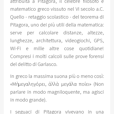
attribuita a Pitagora, il celebre filosofo e
matematico greco vissuto nel VI secolo a.C.
Quello - retaggio scolastico - del teorema di
Pitagora, uno dei più utili della matematica:
serve per calcolare distanze, altezze,
lunghezze, architettura, videogiochi, GPS,
Wi-Fi e mille altre cose quotidiane!
Compresi i molti calcoli sulle prove forensi
del delitto di Garlasco.
In greco la massima suona più o meno così:
«Μὴ μεγαληγόρει, ἀλλὰ μεγάλα ποίει» (Non
parlare in modo magniloquente, ma agisci
in modo grande).
I seguaci di Pitagora vivevano in una