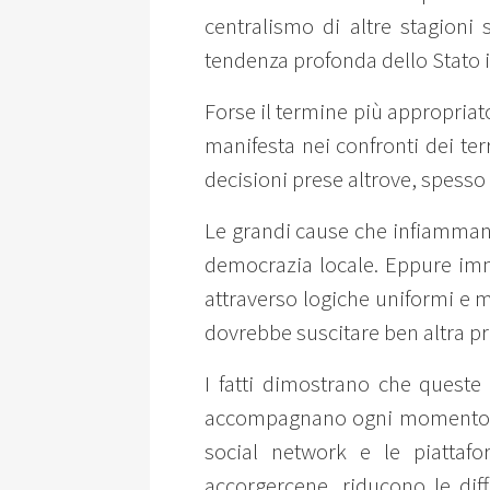
centralismo di altre stagioni
tendenza profonda dello Stato i
Forse il termine più appropriat
manifesta nei confronti dei terr
decisioni prese altrove, spesso 
Le grandi cause che infiammano
democrazia locale. Eppure imm
attraverso logiche uniformi e m
dovrebbe suscitare ben altra p
I fatti dimostrano che queste
accompagnano ogni momento dell
social network e le piattafor
accorgercene, riducono le dif