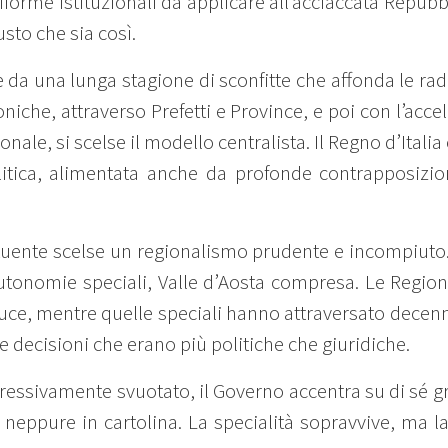
riforme istituzionali da applicare all’acciaccata Repu
usto che sia così.
 da una lunga stagione di sconfitte che affonda le ra
iche, attraverso Prefetti e Province, e poi con l’acc
onale, si scelse il modello centralista. Il Regno d’Ital
litica, alimentata anche da profonde contrapposizion
tuente scelse un regionalismo prudente e incompiuto
 autonomie speciali, Valle d’Aosta compresa. Le Region
luce, mentre quelle speciali hanno attraversato decenn
le decisioni che erano più politiche che giuridiche.
ressivamente svuotato, il Governo accentra su di sé gr
 neppure in cartolina. La specialità sopravvive, ma l