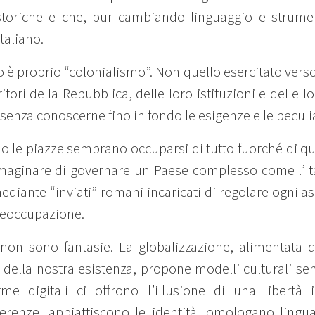
 storiche e che, pur cambiando linguaggio e strume
taliano.
o è proprio “colonialismo”. Non quello esercitato verso
itori della Repubblica, delle loro istituzioni e delle 
senza conoscerne fino in fondo le esigenze e le peculia
 le piazze sembrano occuparsi di tutto fuorché di q
aginare di governare un Paese complesso come l’Ita
ediante “inviati” romani incaricati di regolare ogni as
reoccupazione.
 non sono fantasie. La globalizzazione, alimentata d
a nostra esistenza, propone modelli culturali sempr
me digitali ci offrono l’illusione di una libertà
ferenze, appiattiscono le identità, omologano ling