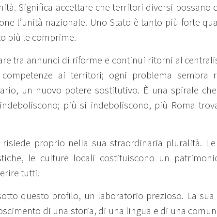
tà. Significa accettare che territori diversi possano 
one l’unità nazionale. Uno Stato è tanto più forte qu
o più le comprime.
lare tra annunci di riforme e continui ritorni al centr
e competenze ai territori; ogni problema sembra r
io, un nuovo potere sostitutivo. È una spirale ch
si indeboliscono; più si indeboliscono, più Roma trova
a risiede proprio nella sua straordinaria pluralità. Le
tiche, le culture locali costituiscono un patrimonio
rire tutti.
sotto questo profilo, un laboratorio prezioso. La su
scimento di una storia, di una lingua e di una comu