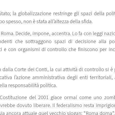
tato; la globalizzazione restringe gli spazi della politi
o spesso, non è stata all’altezza della sfida.
oma. Decide, impone, accentra. Lo fa con leggi nazion
endenti che sottraggono spazi di decisione alla po
ti e con organismi di controllo che finiscono per inc
dalla Corte dei Conti, la cui attività di controllo si 
cativa l’azione amministrativa degli enti territoriali
lla responsabilità politica.
a Costituzione del 2001 giace ormai come uno zombi
vrebbe dovuto liberare. Il federalismo resta imprigio
ia ancora attuale quel vecchio slogan: “Roma doma”.