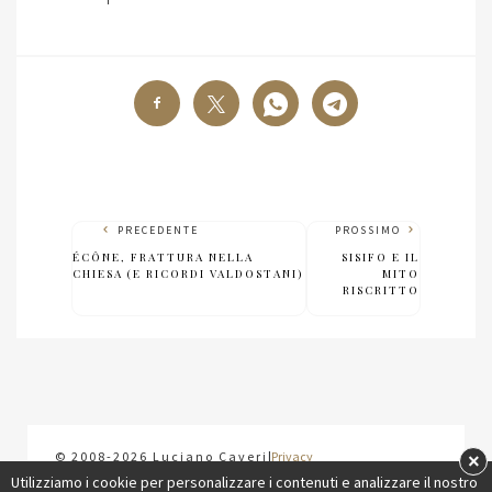
PRECEDENTE
PROSSIMO
ÉCÔNE, FRATTURA NELLA
SISIFO E IL
CHIESA (E RICORDI VALDOSTANI)
MITO
RISCRITTO
×
© 2008-2026 Luciano Caveri
|
Privacy
Utilizziamo i cookie per personalizzare i contenuti e analizzare il nostro