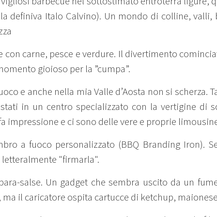
vigliosi barbecue nel sottostimato entroterra ligure, q
la definiva Italo Calvino). Un mondo di colline, valli
zza
e con carne, pesce e verdure. Il divertimento comincia
 momento gioioso per la ”cumpa”.
oco e anche nella mia Valle d’Aosta non si scherza. Ta
ati in un centro specializzato con la vertigine di sc
fa impressione e ci sono delle vere e proprie limousine
imbro a fuoco personalizzato (BBQ Branding Iron). S
 letteralmente "firmarla".
para-salse. Un gadget che sembra uscito da un fumet
r, ma il caricatore ospita cartucce di ketchup, maiones