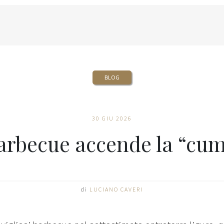
BLOG
30 GIU 2026
barbecue accende la “cu
di
LUCIANO CAVERI