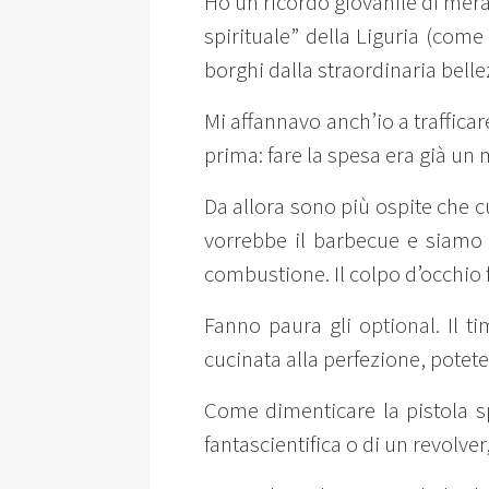
Ho un ricordo giovanile di mera
spirituale” della Liguria (come 
borghi dalla straordinaria belle
Mi affannavo anch’io a trafficar
prima: fare la spesa era già un
Da allora sono più ospite che cu
vorrebbe il barbecue e siamo st
combustione. Il colpo d’occhio 
Fanno paura gli optional. Il t
cucinata alla perfezione, potete
Come dimenticare la pistola s
fantascientifica o di un revolve