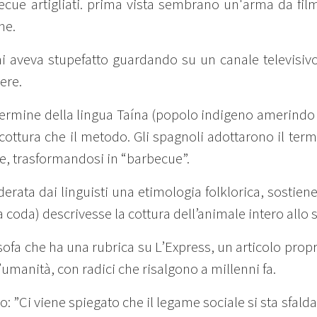
ecue artigliati. prima vista sembrano un'arma da fil
ne.
 aveva stupefatto guardando su un canale televisivo 
ere.
ermine della lingua Taína (popolo indigeno amerindo d
 cottura che il metodo. Gli spagnoli adottarono il termin
, trasformandosi in “barbecue”.
rata dai linguisti una etimologia folklorica, sostien
 coda) descrivesse la cottura dell’animale intero allo 
sofa che ha una rubrica su L’Express, un articolo propr
l’umanità, con radici che risalgono a millenni fa.
o: ”Ci viene spiegato che il legame sociale si sta sfal