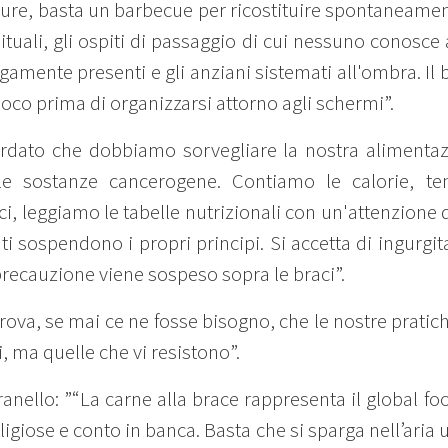
Eppure, basta un barbecue per ricostituire spontaneam
abituali, gli ospiti di passaggio di cui nessuno conosc
vagamente presenti e gli anziani sistemati all'ombra. I
fuoco prima di organizzarsi attorno agli schermi”.
rdato che dobbiamo sorvegliare la nostra alimentazion
 le sostanze cancerogene. Contiamo le calorie, te
i, leggiamo le tabelle nutrizionali con un'attenzione 
i sospendono i propri principi. Si accetta di ingurgita
 precauzione viene sospeso sopra le braci”.
”Prova, se mai ce ne fosse bisogno, che le nostre prat
 ma quelle che vi resistono”.
Granello: ”“La carne alla brace rappresenta il global fo
eligiose e conto in banca. Basta che si sparga nell’aria