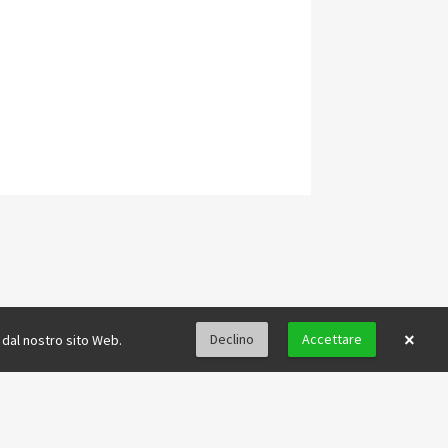
×
Declino
Accettare
e dal nostro sito Web.