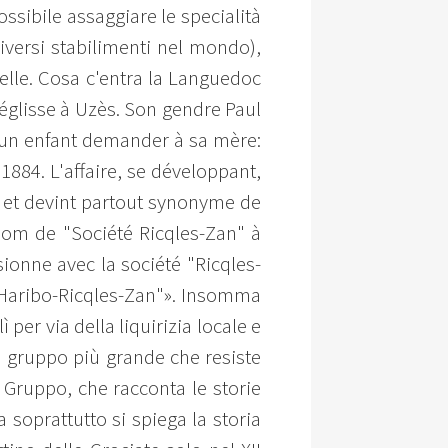
sibile assaggiare le specialità
iversi stabilimenti nel mondo),
amelle. Cosa c'entra la Languedoc
églisse à Uzès. Son gendre Paul
u un enfant demander à sa mère:
884. L'affaire, se développant,
e et devint partout synonyme de
 nom de "Société Ricqles-Zan" à
sionne avec la société "Ricqles-
 "Haribo-Ricqles-Zan"». Insomma
 per via della liquirizia locale e
n gruppo più grande che resiste
 Gruppo, che racconta le storie
a soprattutto si spiega la storia