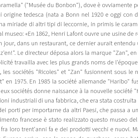
aramella" ("Musée du Bonbon"), dove è ovviamente pos
 di origine tedesca (nata a Bonn nel 1920 e oggi con d
una miriade di altri tipi di leccornie, in primis le car
l museo: «En 1862, Henri Lafont ouvre une usine de r
Un jour, dans un restaurant, ce dernier aurait entend
en!". Le directeur déposa alors la marque "Zan", en 1
blicité travailla avec les plus grands noms de l'époqu
70, les sociétés "Ricoles" et "Zan" fusionnent sous le
nt" en 1975. En 1985 la société allemande "Haribo" fu
 deux sociétés donne naissance à la nouvelle société
oni industriali di una fabbrica, che era stata costruita lì
dei porti per importarne da altri Paesi, che passa a u
limento francese è stato realizzato questo museo del
 fra loro trent'anni fa e dei prodotti vecchi e nuovi. M