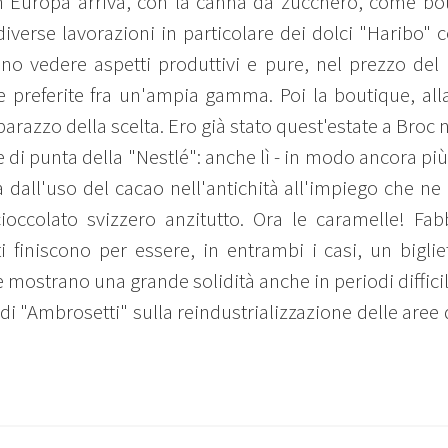
n Europa arriva, con la canna da zucchero, come bott
iverse lavorazioni in particolare dei dolci "Haribo" c
no vedere aspetti produttivi e pure, nel prezzo del b
e preferite fra un'ampia gamma. Poi la boutique, alla 
barazzo della scelta. Ero già stato quest'estate a Broc n
e di punta della "Nestlé": anche lì - in modo ancora pi
a dall'uso del cacao nell'antichità all'impiego che ne
ccolato svizzero anzitutto. Ora le caramelle! Fabbr
i finiscono per essere, in entrambi i casi, un bigliet
e mostrano una grande solidità anche in periodi difficil
di "Ambrosetti" sulla reindustrializzazione delle aree 