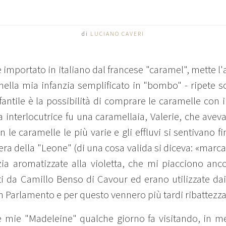
di
LUCIANO CAVERI
 importato in italiano dal francese "caramel", mette l
nella mia infanzia semplificato in "bombo" - ripete 
antile è la possibilità di comprare le caramelle con i 
a interlocutrice fu una caramellaia, Valerie, che ave
 le caramelle le più varie e gli effluvi si sentivano f
era della "Leone" (di una cosa valida si diceva: «marca
a aromatizzate alla violetta, che mi piacciono anco
i da Camillo Benso di Cavour ed erano utilizzate dai 
n Parlamento e per questo vennero più tardi ribattezza
e mie "Madeleine" qualche giorno fa visitando, in 